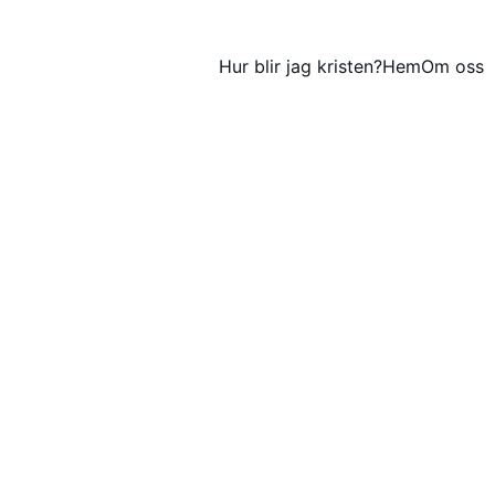
Hur blir jag kristen?
Hem
Om oss
Lars-Gustaf Ingelsrud
9/1/2025
1 min läsa